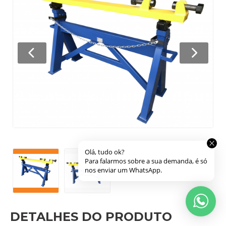
NEWLSTTER
Receba as novidades da
Fortech
Equipamentos
em seu e-mail!
CADASTRAR
2026
-
fortechequipamentos.com.br -
Todos os direitos reservados.
Desenvolvido por:
DETALHES DO PRODUTO