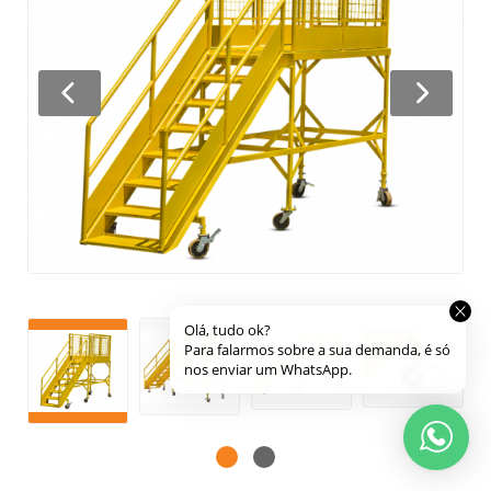
NEWLSTTER
Receba as novidades da
Fortech
Equipamentos
em seu e-mail!
CADASTRAR
2026
-
fortechequipamentos.com.br -
Todos os direitos reservados.
Desenvolvido por: