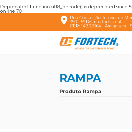
Deprecated
: Function utf8_decode() is deprecated since 8.
on line
70
Rua Conceição Teixeira de Me
350 - 5º Distrito Industrial
CEP: 14808164 - Araraquara - 
RAMPA
Produto Rampa