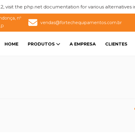
2, visit the php.net documentation for various alternatives 
ndonça, nº
vendas@fortechequipamentos.com.br
SP
HOME
PRODUTOS
A EMPRESA
CLIENTES